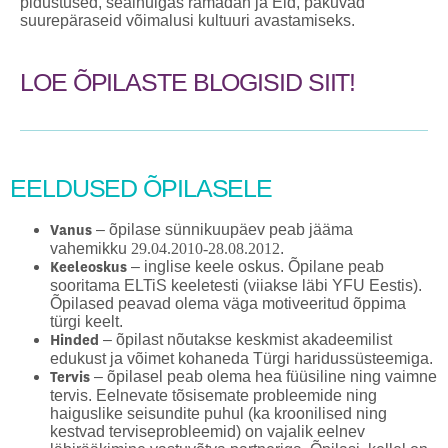
pidustused, sealhulgas ramadan ja Eid, pakuvad
suurepäraseid võimalusi kultuuri avastamiseks.
LOE ÕPILASTE BLOGISID SIIT!
EELDUSED ÕPILASELE
– õpilase sünnikuupäev peab jääma
Vanus
vahemikku
29.04.2010-28.08.2012
.
– inglise keele oskus. Õpilane peab
Keeleoskus
sooritama ELTiS keeletesti (viiakse läbi YFU Eestis).
Õpilased peavad olema väga motiveeritud õppima
türgi keelt.
– õpilast nõutakse keskmist akadeemilist
Hinded
edukust ja võimet kohaneda Türgi haridussüsteemiga.
– õpilasel peab olema hea füüsiline ning vaimne
Tervis
tervis. Eelnevate tõsisemate probleemide ning
haiguslike seisundite puhul (ka kroonilised ning
kestvad terviseprobleemid) on vajalik eelnev