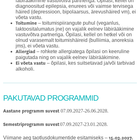
läbirääkimine vastuvõtva partneriga. Õpilasi, kellel on
diagnoositud epilepsia, enurees või vaimse tervisega
häired (depressioon, bipolaarsus, ärevushäired vm), ei
võeta vastu.
– toitumispiirangute puhul (veganlus,
Toitumine
laktoositalumatus jne) on vajalik eelnev läbirääkimine
vastuvõtva partneriga. Õpilasi, kellel on hetkel või on
olnud varasemalt toitumishäireid (bulliimia, anoreksia
jms), ei võeta vastu.
– rohkete allergiatega õpilasi on keeruline
Allergiad
paigutada ning on vajalik eelnev läbirääkimine.
– õpilasi, kes suitsetavad ja/või tarbivad
Ei võeta vastu
alkoholi.
PAKUTAVAD PROGRAMMID
07.09.2027-26.06.2028.
Aastane programm suvest
07.09.2027-23.01.2028.
Semestriprogramm suvest
Viimane aeg taotlusdokumentide esitamiseks –
15.03.2027.