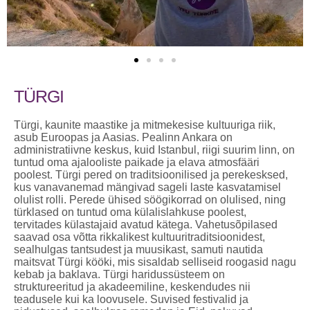
TÜRGI
Türgi, kaunite maastike ja mitmekesise kultuuriga riik,
asub Euroopas ja Aasias. Pealinn Ankara on
administratiivne keskus, kuid Istanbul, riigi suurim linn, on
tuntud oma ajalooliste paikade ja elava atmosfääri
poolest. Türgi pered on traditsioonilised ja perekesksed,
kus vanavanemad mängivad sageli laste kasvatamisel
olulist rolli. Perede ühised söögikorrad on olulised, ning
türklased on tuntud oma külalislahkuse poolest,
tervitades külastajaid avatud kätega. Vahetusõpilased
saavad osa võtta rikkalikest kultuuritraditsioonidest,
sealhulgas tantsudest ja muusikast, samuti nautida
maitsvat Türgi kööki, mis sisaldab selliseid roogasid nagu
kebab ja baklava. Türgi haridussüsteem on
struktureeritud ja akadeemiline, keskendudes nii
teadusele kui ka loovusele. Suvised festivalid ja