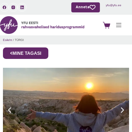
yfu@yfu.ee
Anneta
Esileht
/ TÜRGI
MINE TAGASI