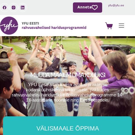
yfu@yfu.ee
Anneta
MUUDA MAAILM OMA KODUKS!
YFU Eesti aitab kaasa avatud ja aktiivse
kodanikuühiskonna tekkimisele, pakkudes
rahvusvahelisi hariduslikke õpilasvahetusprogramme 14-
18-aastastele noortele ning Eesti peredele.
VÄLISMAALE ÕPPIMA