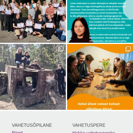
VAHETUSÕPILANE
VAHETUSPERE
Riigid
Hakka vahetuspereks