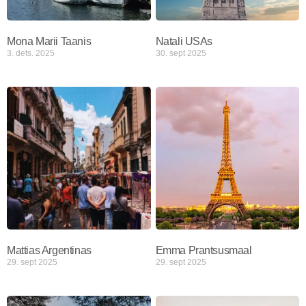
Mona Marii Taanis
Natali USAs
3. dets. 2025
30. sept 2025
Mattias Argentinas
Emma Prantsusmaal
29. sept 2025
29. sept 2025