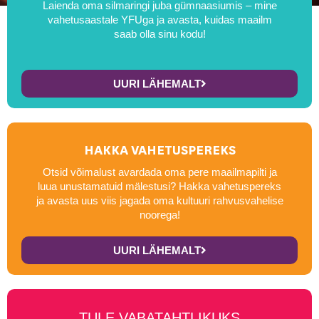
Laienda oma silmaringi juba gümnaasiumis – mine
vahetusaastale YFUga ja avasta, kuidas maailm
saab olla sinu kodu!
UURI LÄHEMALT
HAKKA VAHETUSPEREKS
Otsid võimalust avardada oma pere maailmapilti ja
luua unustamatuid mälestusi? Hakka vahetuspereks
ja avasta uus viis jagada oma kultuuri rahvusvahelise
noorega!
UURI LÄHEMALT
TULE VABATAHTLIKUKS