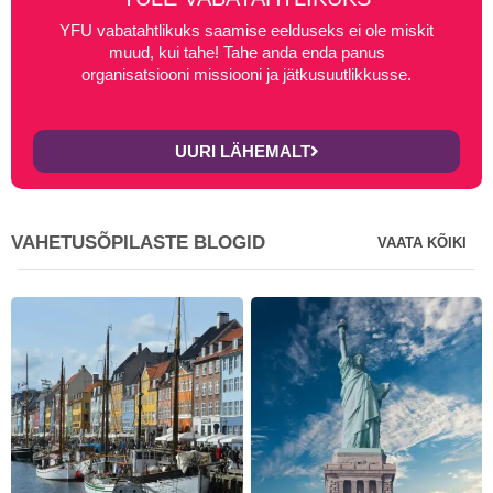
YFU vabatahtlikuks saamise eelduseks ei ole miskit
muud, kui tahe! Tahe anda enda panus
organisatsiooni missiooni ja jätkusuutlikkusse.
UURI LÄHEMALT
VAHETUSÕPILASTE BLOGID
VAATA KÕIKI